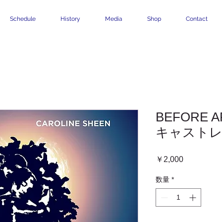
Schedule
History
Media
Shop
Contact
BEFORE 
キャスト
価
￥2,000
格
数量
*