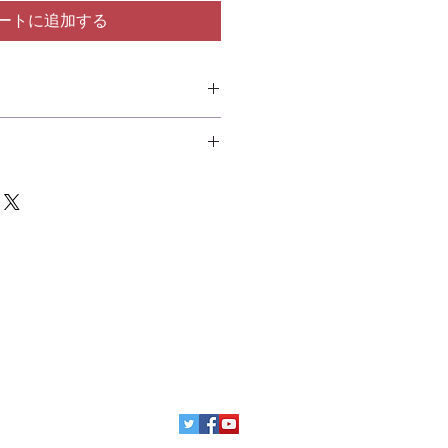
ートに追加する
未開封良品に関しましては、返品をお受け
料はお客様のご負担にてお願い致しま
ておりますが、ケース割れなどの品質不
が異なる場合は当方の送料負担にて交換
here
y
ree Long Months
se)