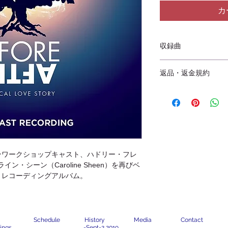
カ
収録曲
1. Coming Back
返品・返金規約
2. A Little Longer
3. This Time
商品到着後7日間以内の
4. For the First Time
致します。この場合、送
5. The Painting
す。
6. Up Here
商品管理には十分留意し
7. No More Forgetting
良や注文商品と到着商品
8. As Long As You’re T
いたします。
9. Daddy, I Met This Bo
10. The Closer We Get
ンワークショップキャスト、ハドリー・フレ
11. The Next Step / Th
ロライン・シーン（Caroline Sheen）を再びベ
12. Before After
13. Sketches
・レコーディングアルバム。
14. Coming Back (repri
Schedule
History
Media
Contact
ings
-
Sept-2 2019