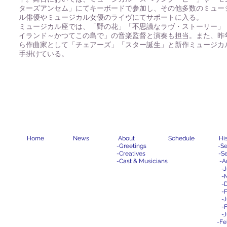
ターズアンセム」にてキーボードで参加し、その他多数のミュー
ル俳優やミュージカル女優のライヴにてサポートに入る。
ミュージカル座では、「野の花」「不思議なラヴ・ストーリー」
イランド～かつてこの島で」の音楽監督と演奏も担当。また、昨
ら作曲家として「チェアーズ」「スター誕生」と新作ミュージカ
手掛けている。
Home
News
About
Schedule
Hi
-
Greetings
-
Se
-
Creatives
-
Se
-
Cast & Musicians
-
A
-
J
-
-
-
-
J
-
F
-
J
-
Fe