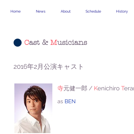
Home
News
About
Schedule
History
C
ast &
M
usicians
2016
2
年
月公演キャスト
/
K
enichiro
T
er
寺
元健一郎
as
BEN