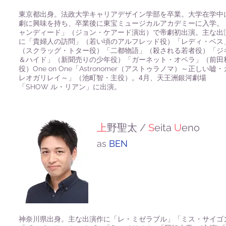
東京都出身。法政大学キャリアデザイン学部を卒業。大学在学中
劇に興味を持ち、卒業後に東宝ミュージカルアカデミーに入学。
ャンディード」（ジョン・ケアード演出）で帝劇初出演。主な出
に「貴婦人の訪問」（若い頃のアルフレッド役）「レディ・ベス
（スクラッグ・トター役）「二都物語」（殺される若者役）「ジ
＆ハイド」（新聞売りの少年役）「ガーネット・オペラ」（前田
役）
One on One
「
Astronomer
（アストゥラノマ）～正しい嘘・
レオガリレイ～」（池町智・主役）。4月、天王洲銀河劇場
「
SHOW
ル・リアン」に出演。
/
S
eita
U
eno
上
野聖太
as
BEN
神奈川県出身。主な出演作に「レ・ミゼラブル」「ミス・サイゴ