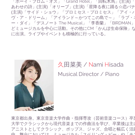
「ボーイ・フロム・オズ」「
Grand Hotel
」「回転木馬」(主演)
あわせの詩」(主演)「オリーブ」(主演)「星降る夜に踊る☆恋バ
(主演)「サイド・ショウ」「プロミセス・プロミセス」「アイ・
ヴ・ア・ドリーム」「アイランド～かつてこの島で～」「ラブ・
ー・ダイ」「デスノート
The Musical
」「李香蘭」「
BIRDMAN
どミュージカルを中心に活動。その他に
CM
「かんぽ生命保険」
に出演。ライブやイベントも積極的に行っている。
/
N
ami
H
isada
久
田菜美
Musical Director / Piano
東京都出身。東京音楽大学作曲・指揮専攻（芸術音楽コース）卒
大学でクラシックから現代音楽までの作曲法を学び、卒業後は主
アニストとしてクラシック、ポップス、ジャズ、合唱と幅広く活
中。舞台においては、ミュージカル「スペリング・ビー」や「モ