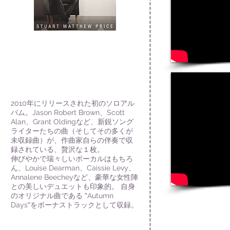
2010
年にリリースされた初のソロアル
バム。
Jason Robert Brown
、
Scott
Alan
、
Grant Olding
など、新鋭ソング
ライターたちの曲（そしてその多くが
未収録曲）が、作曲家自らの伴奏で収
録されている、贅沢な
１
枚。
伸びやかで瑞々しいボーカルはもちろ
ん、
Louise Dearman
、
Caissie Levy
、
Annalene Beechey
など、豪華な女性陣
との美しいデュエットも印象的。 自身
のオリジナル曲である "
Autumn
Days
"をボーナストラックとして収録。