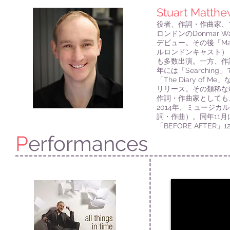
Stuart Matthe
役者、作詞・作曲家、
ロンドンの
Donmar W
デビュー。その後「
Ma
ルロンドンキャスト）
も多数出演。一方、作
年には「
Searching
」
「
The Diary of Me
」
リリース。その類稀な
作詞・作曲家としても
2014
年、ミュージカル
詞・作曲）。同年
11
月
「
BEFORE AFTER
」
1
P
erformances