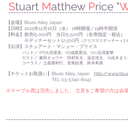
S
tuart
M
atthew
P
rice "
Blues Alley Japan
【会場】
2015
12
16
18
19
【日時】
年
月
日（水）
時開場／
時半開演
5,000
5,500
【料金】前売/
円 当日/
円
（全席指定・税込）
12,500
※ディナーセット
円
（クリスマスディナー＋1
【出演】スチュアート・マシュー・プライス
バンド／
(Pf)
久田菜美、
(G)
成尾憲治、
(Vc)
石貝梨華
ゲスト／ 麻田キョウヤ、田村良太、染谷洸太、小此木まり、
コーラス／ 土器屋利行、安尾絵美、鈴木莉菜
Blues Alley Japan
http://www.blue
【チケットお取扱い】
TEL 03-5740-6041
※テーブル席は完売しました。 立見をご希望の方は会