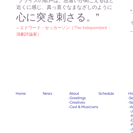
"プライスの歌声は、息遣いが聞こえるほど
近くに感じ、真っ直ぐなまなざしのように
心に突き刺さる。”
–
エドワード・セッカーソン（
The Independent
・
演劇評論家）
Home
News
About
Schedule
Hi
-
Greetings
-
Se
-
Creatives
-
Se
-
Cast & Musicians
-
A
-
J
-
-
-
-
J